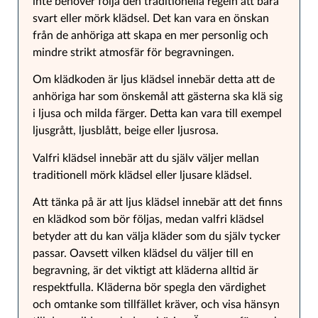
inte behöver följa den traditionella regeln att bära
svart eller mörk klädsel. Det kan vara en önskan
från de anhöriga att skapa en mer personlig och
mindre strikt atmosfär för begravningen.
Om klädkoden är ljus klädsel innebär detta att de
anhöriga har som önskemål att gästerna ska klä sig
i ljusa och milda färger. Detta kan vara till exempel
ljusgrått, ljusblått, beige eller ljusrosa.
Valfri klädsel innebär att du själv väljer mellan
traditionell mörk klädsel eller ljusare klädsel.
Att tänka på är att ljus klädsel innebär att det finns
en klädkod som bör följas, medan valfri klädsel
betyder att du kan välja kläder som du själv tycker
passar. Oavsett vilken klädsel du väljer till en
begravning, är det viktigt att kläderna alltid är
respektfulla. Kläderna bör spegla den värdighet
och omtanke som tillfället kräver, och visa hänsyn